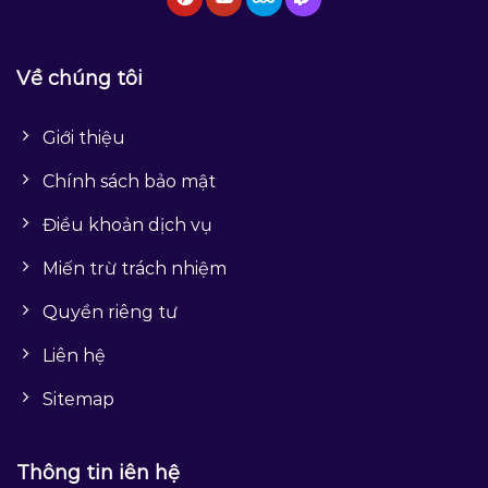
Về chúng tôi
Giới thiệu
Chính sách bảo mật
Điều khoản dịch vụ
Miến trừ trách nhiệm
Quyền riêng tư
Liên hệ
Sitemap
Thông tin iên hệ