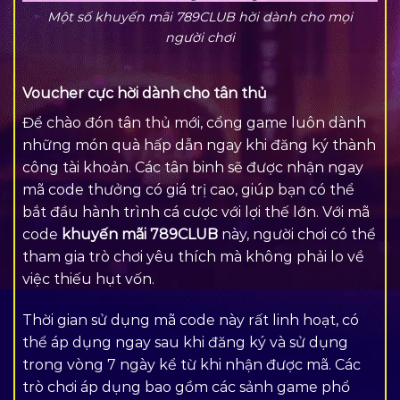
Một số khuyến mãi 789CLUB hời dành cho mọi
người chơi
Voucher cực hời dành cho tân thủ
Để chào đón tân thủ mới, cổng game luôn dành
những món quà hấp dẫn ngay khi đăng ký thành
công tài khoản. Các tân binh sẽ được nhận ngay
mã code thưởng có giá trị cao, giúp bạn có thể
bắt đầu hành trình cá cược với lợi thế lớn. Với mã
code
khuyến mãi 789CLUB
này, người chơi có thể
tham gia trò chơi yêu thích mà không phải lo về
việc thiếu hụt vốn.
Thời gian sử dụng mã code này rất linh hoạt, có
thể áp dụng ngay sau khi đăng ký và sử dụng
trong vòng 7 ngày kể từ khi nhận được mã. Các
trò chơi áp dụng bao gồm các sảnh game phổ