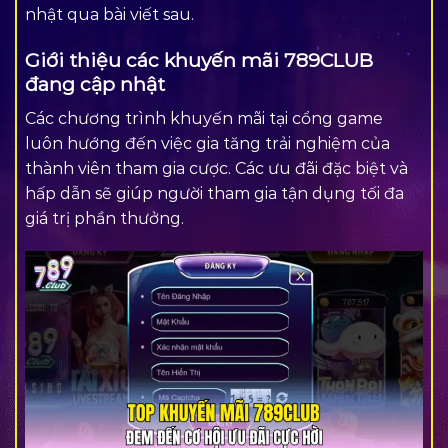
nhật qua bài viết sau.
Giới thiệu các khuyến mãi 789CLUB
đang cập nhật
Các chương trình khuyến mãi tại cổng game
luôn hướng đến việc gia tăng trải nghiệm của
thành viên tham gia cược. Các ưu đãi đặc biệt và
hấp dẫn sẽ giúp người tham gia tận dụng tối đa
giá trị phần thưởng.