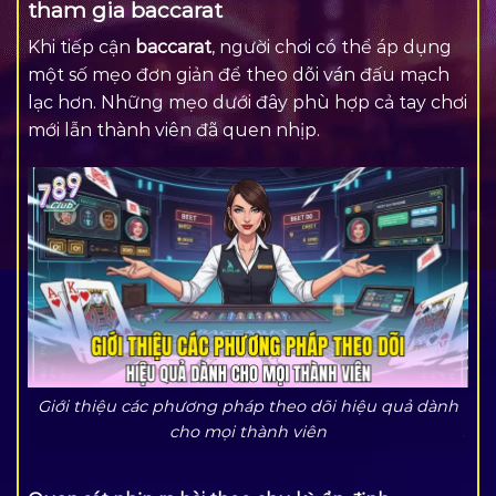
tham gia baccarat
Khi tiếp cận
baccarat
, người chơi có thể áp dụng
một số mẹo đơn giản để theo dõi ván đấu mạch
lạc hơn. Những mẹo dưới đây phù hợp cả tay chơi
mới lẫn thành viên đã quen nhịp.
Giới thiệu các phương pháp theo dõi hiệu quả dành
cho mọi thành viên