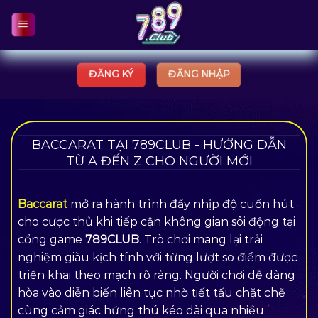
Bỏ
qua
nội
dung
ĐĂNG KÝ
ĐĂNG NHẬP
BACCARAT TẠI 789CLUB - HƯỚNG DẪN
TỪ A ĐẾN Z CHO NGƯỜI MỚI
Baccarat
mở ra hành trình đầy nhịp độ cuốn hút
cho cược thủ khi tiếp cận không gian sôi động tại
cổng game
789CLUB
. Trò chơi mang lại trải
nghiệm giàu kịch tính với từng lượt so điểm được
triển khai theo mạch rõ ràng. Người chơi dễ dàng
hòa vào diễn biến liên tục nhờ tiết tấu chặt chẽ
cùng cảm giác hứng thú kéo dài qua nhiều